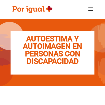
Saltar
Saltar
al
a
contenido
la
navegación
AUTOESTIMA Y
AUTOIMAGEN EN
PERSONAS CON
DISCAPACIDAD