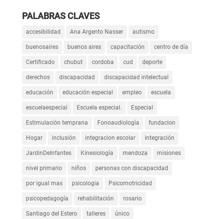
PALABRAS CLAVES
accesibilidad
Ana Argento Nasser
autismo
buenosaires
buenos aires
capacitación
centro de día
Certificado
chubut
cordoba
cud
deporte
derechos
discapacidad
discapacidad intelectual
educación
educación especial
empleo
escuela
escuelaespecial
Escuela especial.
Especial
Estimulación temprana
Fonoaudiología
fundacion
Hogar
inclusión
integracion escolar
integración
JardinDeInfantes
Kinesiología
mendoza
misiones
nivel primario
niños
personas con discapacidad
por igual mas
psicologia
Psicomotricidad
psicopedagogía
rehabilitación
rosario
Santiago del Estero
talleres
único