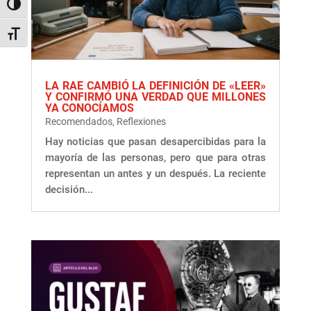
Alternar alto contraste
Alternar tamaño de letra
LA RAE CAMBIÓ LA DEFINICIÓN DE «LEER»
Y CONFIRMÓ UNA VERDAD QUE MILLONES
YA CONOCÍAMOS
Recomendados
,
Reflexiones
Hay noticias que pasan desapercibidas para la
mayoría de las personas, pero que para otras
representan un antes y un después. La reciente
decisión...