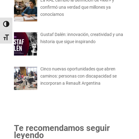
La RAE cambió la definición de «leer» y
confirmó una verdad que millones ya
conocíamos
Alternar alto contraste
Gustaf Dalén: innovación, creatividad y una
Alternar tamaño de letra
historia que sigue inspirando
Cinco nuevas oportunidades que abren
caminos: personas con discapacidad se
incorporan a Renault Argentina
Te recomendamos seguir
leyendo