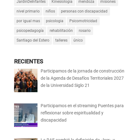
JardinDeInfantes
Kinesiología
mendoza
misiones
nivel primario
niños
personas con discapacidad
por igual mas
psicologia
Psicomotricidad
psicopedagogía
rehabilitación
rosario
Santiago del Estero
talleres
único
RECIENTES
Participamos de la jornada de construcción
de la Agenda de Desafíos Territoriales 2027
de la Universidad Siglo 21
Participamos en el streaming Puentes para
reflexionar sobre espiritualidad y
discapacidad