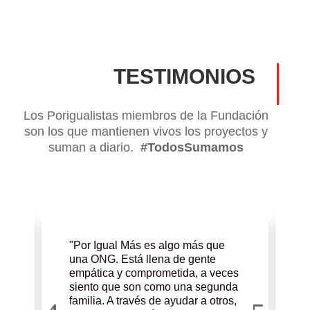
TESTIMONIOS
Los Porigualistas miembros de la Fundación
son los que mantienen vivos los proyectos y
suman a diario.
#TodosSumamos
e
"
"Por Igual Más es algo más que
l
una ONG. Está llena de gente
l
empática y comprometida, a veces
t
siento que son como una segunda
y
d
familia. A través de ayudar a otros,