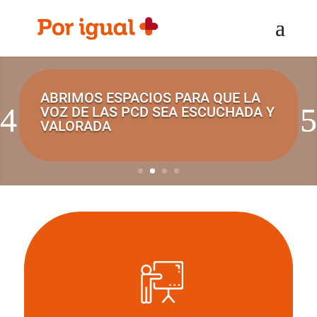
Saltar
Saltar
al
a
contenido
la
navegación
ABRIMOS ESPACIOS PARA QUE LA
ACOMPAÑAMOS A LAS PCD, A SUS
VOZ DE LAS PCD SEA ESCUCHADA Y
FAMILIAS, A DOCENTES DE TODOS
VALORADA
LOS NIVELES Y A INSTITUCIONES