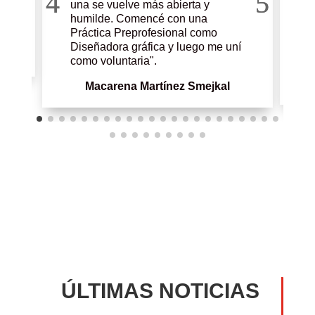
y
u
una se vuelve más abierta y
f
humilde. Comencé con una
p
Práctica Preprofesional como
l
Diseñadora gráfica y luego me uní
e
como voluntaria".
Macarena Martínez Smejkal
ÚLTIMAS NOTICIAS