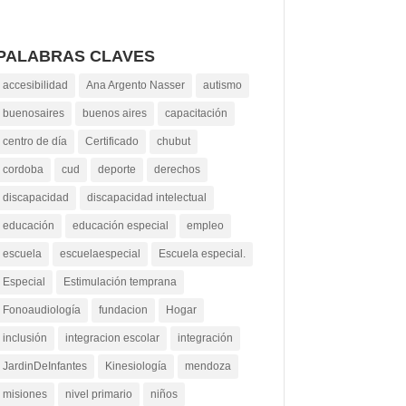
PALABRAS CLAVES
accesibilidad
Ana Argento Nasser
autismo
buenosaires
buenos aires
capacitación
centro de día
Certificado
chubut
cordoba
cud
deporte
derechos
discapacidad
discapacidad intelectual
educación
educación especial
empleo
escuela
escuelaespecial
Escuela especial.
Especial
Estimulación temprana
Fonoaudiología
fundacion
Hogar
inclusión
integracion escolar
integración
JardinDeInfantes
Kinesiología
mendoza
misiones
nivel primario
niños