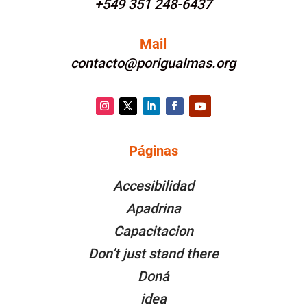
+549 351 248-6437
Mail
contacto@porigualmas.org
Instagram
Twitter
LinkedIn
Facebook
YouTube
Páginas
PÁGINAS
Accesibilidad
Apadrina
Capacitacion
Don’t just stand there
Doná
idea