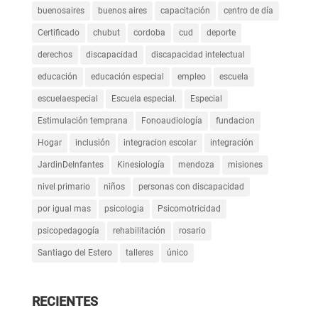
buenosaires
buenos aires
capacitación
centro de día
Certificado
chubut
cordoba
cud
deporte
derechos
discapacidad
discapacidad intelectual
educación
educación especial
empleo
escuela
escuelaespecial
Escuela especial.
Especial
Estimulación temprana
Fonoaudiología
fundacion
Hogar
inclusión
integracion escolar
integración
JardinDeInfantes
Kinesiología
mendoza
misiones
nivel primario
niños
personas con discapacidad
por igual mas
psicologia
Psicomotricidad
psicopedagogía
rehabilitación
rosario
Santiago del Estero
talleres
único
RECIENTES