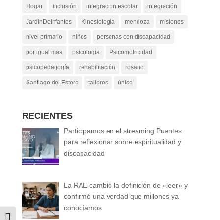
Hogar
inclusión
integracion escolar
integración
JardinDeInfantes
Kinesiología
mendoza
misiones
nivel primario
niños
personas con discapacidad
por igual mas
psicologia
Psicomotricidad
psicopedagogía
rehabilitación
rosario
Santiago del Estero
talleres
único
RECIENTES
Participamos en el streaming Puentes
para reflexionar sobre espiritualidad y
discapacidad
La RAE cambió la definición de «leer» y
confirmó una verdad que millones ya
conocíamos
Alternar alto contraste