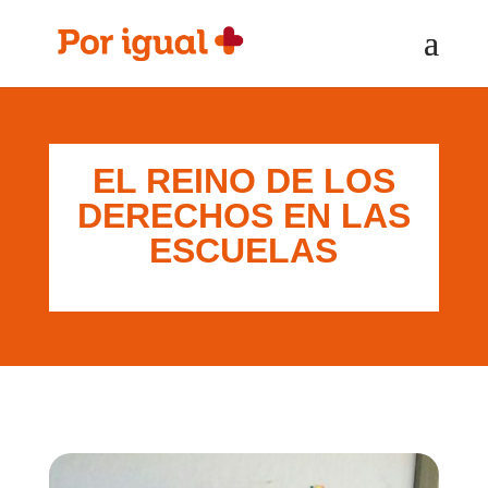
Saltar
Saltar
al
a
contenido
la
navegación
EL REINO DE LOS
DERECHOS EN LAS
ESCUELAS