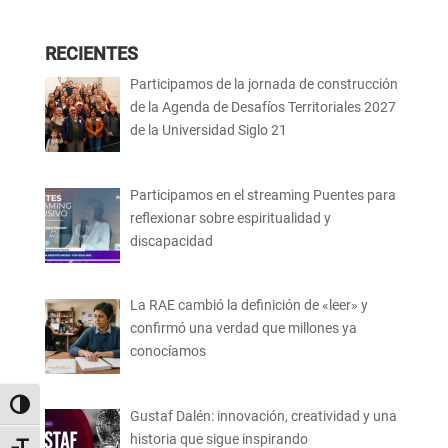
RECIENTES
Participamos de la jornada de construcción
de la Agenda de Desafíos Territoriales 2027
de la Universidad Siglo 21
Participamos en el streaming Puentes para
reflexionar sobre espiritualidad y
discapacidad
La RAE cambió la definición de «leer» y
confirmó una verdad que millones ya
conocíamos
Alternar alto contraste
Gustaf Dalén: innovación, creatividad y una
historia que sigue inspirando