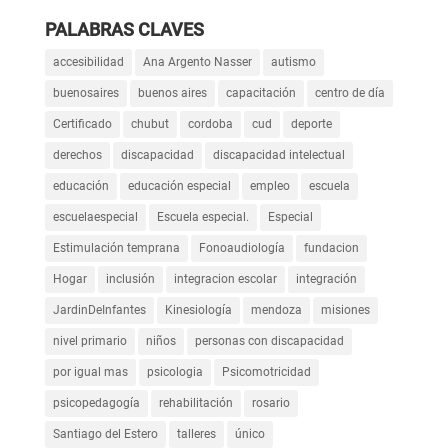
PALABRAS CLAVES
accesibilidad
Ana Argento Nasser
autismo
buenosaires
buenos aires
capacitación
centro de día
Certificado
chubut
cordoba
cud
deporte
derechos
discapacidad
discapacidad intelectual
educación
educación especial
empleo
escuela
escuelaespecial
Escuela especial.
Especial
Estimulación temprana
Fonoaudiología
fundacion
Hogar
inclusión
integracion escolar
integración
JardinDeInfantes
Kinesiología
mendoza
misiones
nivel primario
niños
personas con discapacidad
por igual mas
psicologia
Psicomotricidad
psicopedagogía
rehabilitación
rosario
Santiago del Estero
talleres
único