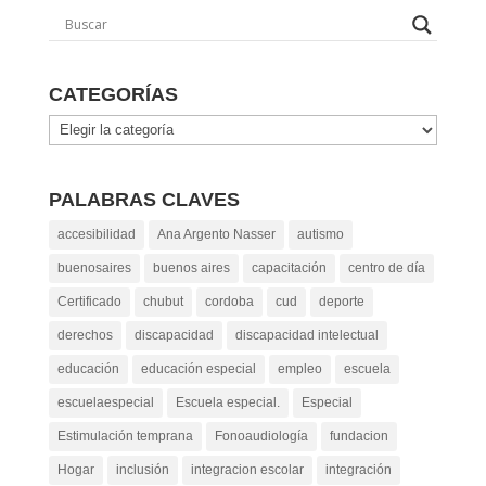
CATEGORÍAS
Categorías
PALABRAS CLAVES
accesibilidad
Ana Argento Nasser
autismo
buenosaires
buenos aires
capacitación
centro de día
Certificado
chubut
cordoba
cud
deporte
derechos
discapacidad
discapacidad intelectual
educación
educación especial
empleo
escuela
escuelaespecial
Escuela especial.
Especial
Estimulación temprana
Fonoaudiología
fundacion
Hogar
inclusión
integracion escolar
integración