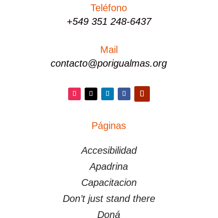
Teléfono
+549 351 248-6437
Mail
contacto@porigualmas.org
Instagram
Twitter
LinkedIn
Facebook
YouTube
Páginas
PÁGINAS
Accesibilidad
Apadrina
Capacitacion
Don’t just stand there
Doná