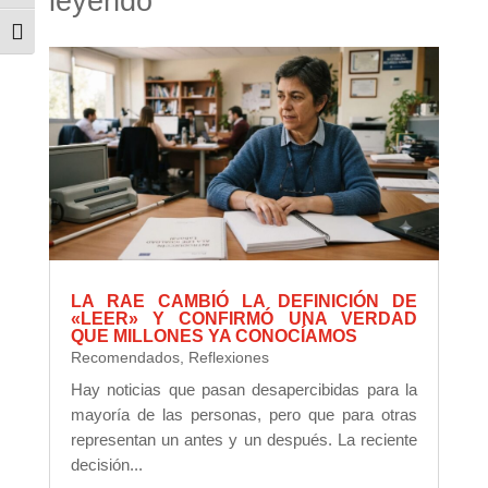
leyendo
Alternar tamaño de letra
LA RAE CAMBIÓ LA DEFINICIÓN DE
«LEER» Y CONFIRMÓ UNA VERDAD
QUE MILLONES YA CONOCÍAMOS
Recomendados
,
Reflexiones
Hay noticias que pasan desapercibidas para la
mayoría de las personas, pero que para otras
representan un antes y un después. La reciente
decisión...