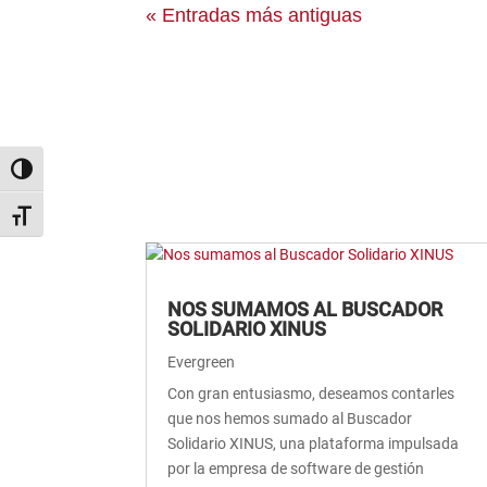
« Entradas más antiguas
Alternar alto contraste
Alternar tamaño de letra
NOS SUMAMOS AL BUSCADOR
SOLIDARIO XINUS
Evergreen
Con gran entusiasmo, deseamos contarles
que nos hemos sumado al Buscador
Solidario XINUS, una plataforma impulsada
por la empresa de software de gestión