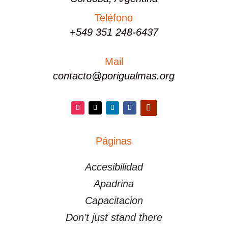
Teléfono
+549 351 248-6437
Mail
contacto@porigualmas.org
Instagram
Twitter
LinkedIn
Facebook
YouTube
Páginas
PÁGINAS
Accesibilidad
Apadrina
Capacitacion
Don’t just stand there