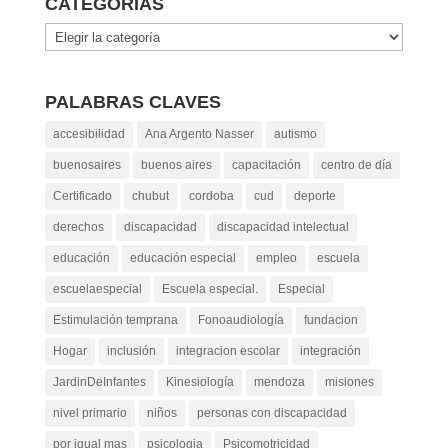
CATEGORÍAS
Categorías
PALABRAS CLAVES
accesibilidad
Ana Argento Nasser
autismo
buenosaires
buenos aires
capacitación
centro de día
Certificado
chubut
cordoba
cud
deporte
derechos
discapacidad
discapacidad intelectual
educación
educación especial
empleo
escuela
escuelaespecial
Escuela especial.
Especial
Estimulación temprana
Fonoaudiología
fundacion
Hogar
inclusión
integracion escolar
integración
JardinDeInfantes
Kinesiología
mendoza
misiones
nivel primario
niños
personas con discapacidad
por igual mas
psicologia
Psicomotricidad