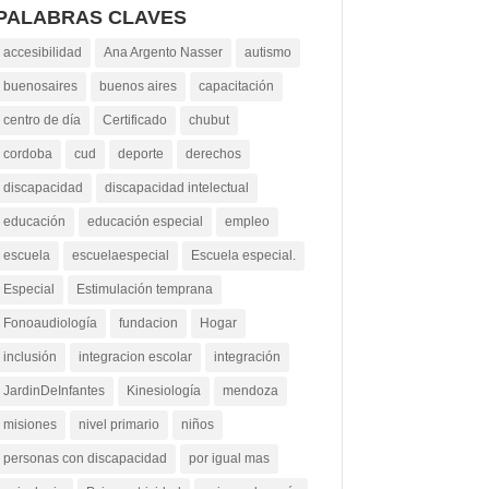
PALABRAS CLAVES
accesibilidad
Ana Argento Nasser
autismo
buenosaires
buenos aires
capacitación
centro de día
Certificado
chubut
cordoba
cud
deporte
derechos
discapacidad
discapacidad intelectual
educación
educación especial
empleo
escuela
escuelaespecial
Escuela especial.
Especial
Estimulación temprana
Fonoaudiología
fundacion
Hogar
inclusión
integracion escolar
integración
JardinDeInfantes
Kinesiología
mendoza
misiones
nivel primario
niños
personas con discapacidad
por igual mas