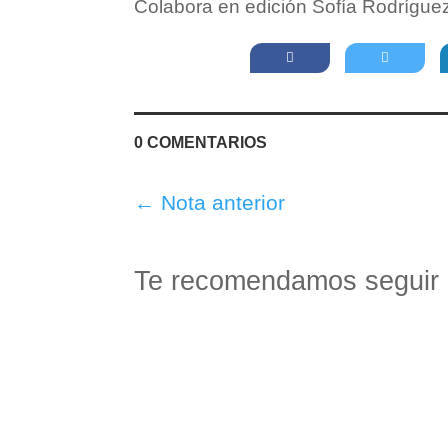
Colabora en edición Sofía Rodrígue
0 COMENTARIOS
←
Nota anterior
Te recomendamos seguir 
mostbetHoy queremos que conozcas un libro mu