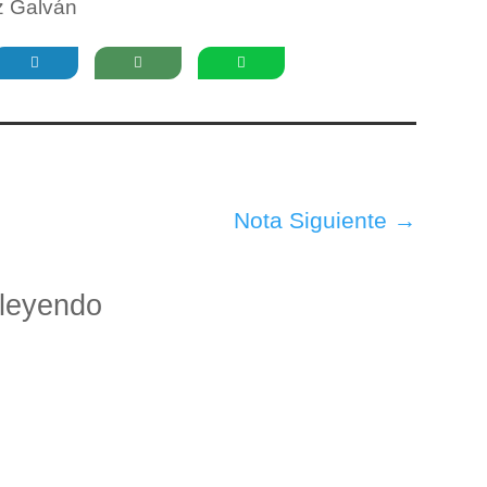
z Galván
Nota Siguiente
→
leyendo
y interesante. Se titula La hamaca, de la escritora santafesina Mar