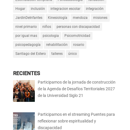
Hogar
inclusión
integracion escolar
integración
JardinDeInfantes
Kinesiología
mendoza
misiones
nivel primario
niños
personas con discapacidad
por igual mas
psicologia
Psicomotricidad
psicopedagogía
rehabilitación
rosario
Santiago del Estero
talleres
único
RECIENTES
Participamos de la jornada de construcción
de la Agenda de Desafíos Territoriales 2027
de la Universidad Siglo 21
Participamos en el streaming Puentes para
reflexionar sobre espiritualidad y
discapacidad