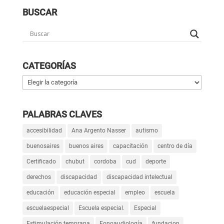
BUSCAR
CATEGORÍAS
Categorías
PALABRAS CLAVES
accesibilidad
Ana Argento Nasser
autismo
buenosaires
buenos aires
capacitación
centro de día
Certificado
chubut
cordoba
cud
deporte
derechos
discapacidad
discapacidad intelectual
educación
educación especial
empleo
escuela
escuelaespecial
Escuela especial.
Especial
Estimulación temprana
Fonoaudiología
fundacion