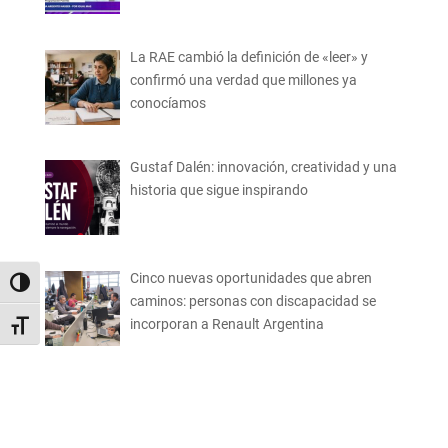
La RAE cambió la definición de «leer» y
confirmó una verdad que millones ya
conocíamos
Gustaf Dalén: innovación, creatividad y una
historia que sigue inspirando
Cinco nuevas oportunidades que abren
Alternar alto contraste
caminos: personas con discapacidad se
incorporan a Renault Argentina
Alternar tamaño de letra