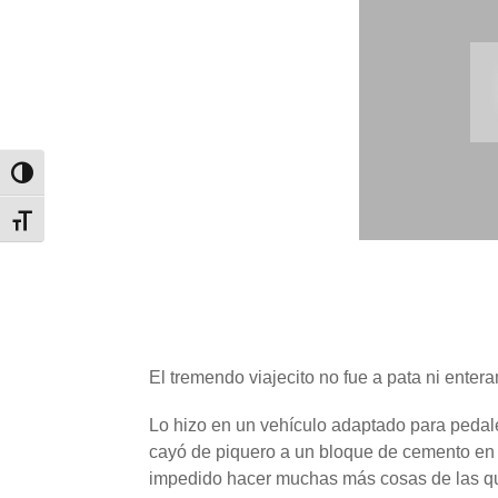
Alternar alto contraste
Alternar tamaño de letra
El tremendo viajecito no fue a pata ni ente
Lo hizo en un vehículo adaptado para pedal
cayó de piquero a un bloque de cemento en un
impedido hacer muchas más cosas de las qu