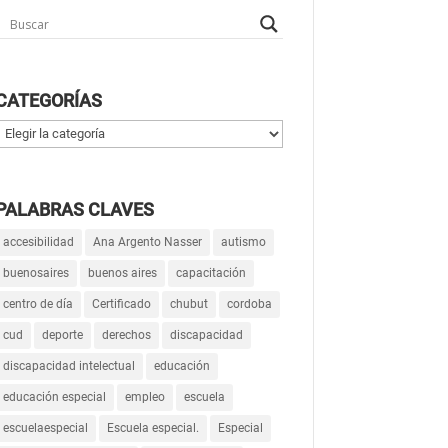
CATEGORÍAS
Categorías
PALABRAS CLAVES
accesibilidad
Ana Argento Nasser
autismo
buenosaires
buenos aires
capacitación
centro de día
Certificado
chubut
cordoba
cud
deporte
derechos
discapacidad
discapacidad intelectual
educación
educación especial
empleo
escuela
escuelaespecial
Escuela especial.
Especial