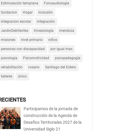
Estimulación temprana
Fonoaudiología
fundacion
Hogar
inclusión
integracion escolar
integración
JardinDeInfantes
Kinesiología
mendoza
misiones
nivel primario
niños
personas con discapacidad
por igual mas
psicologia
Psicomotricidad
psicopedagogía
rehabilitación
rosario
Santiago del Estero
talleres
único
RECIENTES
Participamos de la jornada de
construcción de la Agenda de
Desafíos Territoriales 2027 de la
Universidad Siglo 21