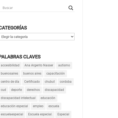
CATEGORÍAS
Categorías
PALABRAS CLAVES
accesibilidad
Ana Argento Nasser
autismo
buenosaires
buenos aires
capacitación
centro de día
Certificado
chubut
cordoba
cud
deporte
derechos
discapacidad
discapacidad intelectual
educación
educación especial
empleo
escuela
escuelaespecial
Escuela especial.
Especial