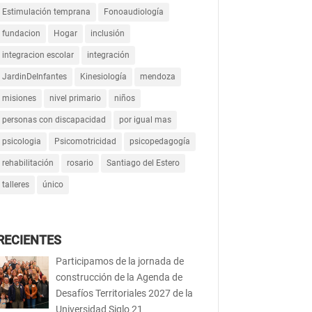
Estimulación temprana
Fonoaudiología
fundacion
Hogar
inclusión
integracion escolar
integración
JardinDeInfantes
Kinesiología
mendoza
misiones
nivel primario
niños
personas con discapacidad
por igual mas
psicologia
Psicomotricidad
psicopedagogía
rehabilitación
rosario
Santiago del Estero
talleres
único
RECIENTES
Participamos de la jornada de
construcción de la Agenda de
Desafíos Territoriales 2027 de la
Universidad Siglo 21