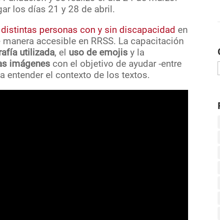
gar los días 21 y 28 de abril.
a distintas personas con y sin discapacidad
en
e manera accesible en RRSS. La capacitación
afía utilizada
, el
uso de emojis
y la
 las imágenes
con el objetivo de ayudar -entre
 a entender el contexto de los textos.