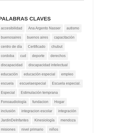
PALABRAS CLAVES
accesibilidad
Ana Argento Nasser
autismo
buenosaires
buenos aires
capacitación
centro de día
Certificado
chubut
cordoba
cud
deporte
derechos
discapacidad
discapacidad intelectual
educación
educación especial
empleo
escuela
escuelaespecial
Escuela especial.
Especial
Estimulación temprana
Fonoaudiología
fundacion
Hogar
inclusión
integracion escolar
integración
JardinDeInfantes
Kinesiología
mendoza
misiones
nivel primario
niños