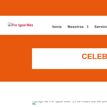
Saltar
Saltar
al
a
contenido
la
navegación
Inicio
Nosotros
Servici
CELEB