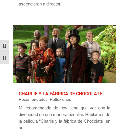
ascendieron a director...
Alternar alto contraste
Alternar tamaño de letra
CHARLIE Y LA FÁBRICA DE CHOCOLATE
Recomendados
,
Reflexiones
Mi recomendado de hoy tiene que ver con la
diversidad de una manera peculiar. Hablamos de
la película “Charlie y la fábrica de Chocolate” en
su...