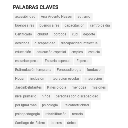
PALABRAS CLAVES
accesibilidad
Ana Argento Nasser
autismo
buenosaires
buenos aires
capacitación
centro de día
Certificado
chubut
cordoba
cud
deporte
derechos
discapacidad
discapacidad intelectual
educación
educación especial
empleo
escuela
escuelaespecial
Escuela especial.
Especial
Estimulación temprana
Fonoaudiología
fundacion
Hogar
inclusión
integracion escolar
integración
JardinDeInfantes
Kinesiología
mendoza
misiones
nivel primario
niños
personas con discapacidad
por igual mas
psicologia
Psicomotricidad
psicopedagogía
rehabilitación
rosario
Santiago del Estero
talleres
único