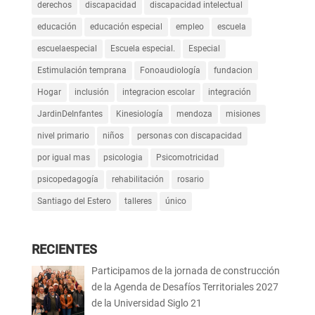
derechos
discapacidad
discapacidad intelectual
educación
educación especial
empleo
escuela
escuelaespecial
Escuela especial.
Especial
Estimulación temprana
Fonoaudiología
fundacion
Hogar
inclusión
integracion escolar
integración
JardinDeInfantes
Kinesiología
mendoza
misiones
nivel primario
niños
personas con discapacidad
por igual mas
psicologia
Psicomotricidad
psicopedagogía
rehabilitación
rosario
Santiago del Estero
talleres
único
RECIENTES
Participamos de la jornada de construcción
de la Agenda de Desafíos Territoriales 2027
de la Universidad Siglo 21