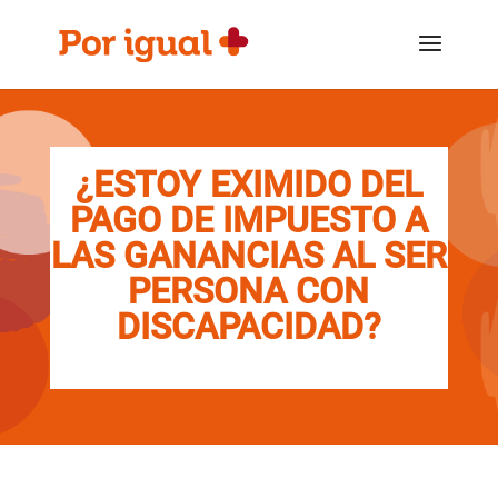
Saltar
Saltar
al
a
contenido
la
navegación
¿ESTOY EXIMIDO DEL
PAGO DE IMPUESTO A
LAS GANANCIAS AL SER
PERSONA CON
DISCAPACIDAD?