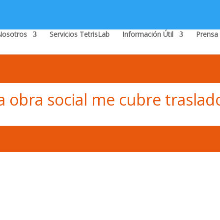
Nosotros
Servicios TetrisLab
Información Útil
Prensa
a obra social me cubre traslad