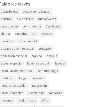
Palabras claves
accesibilidad
Ana Argento Nasser
autismo
buenosaires
buenos aires
capacitación
centro de día
Certificado
chubut
cordoba
cud
deporte
derechos
discapacidad
discapacidad intelectual
educación
educación especial
empleo
escuela
escuelaespecial
Escuela especial.
Especial
Estimulación temprana
Fonoaudiología
fundacion
Hogar
inclusión
integracion escolar
integración
JardinDeInfantes
Kinesiología
mendoza
misiones
nivel primario
niños