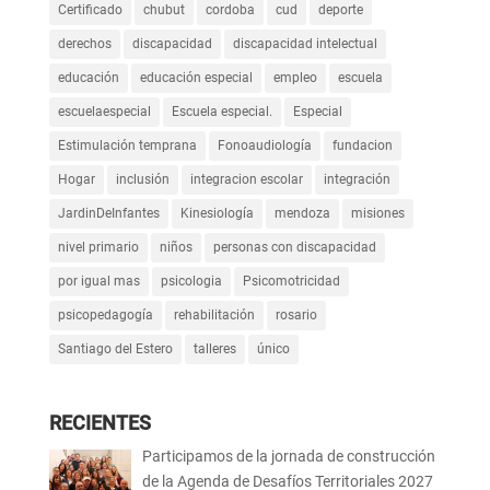
Certificado
chubut
cordoba
cud
deporte
derechos
discapacidad
discapacidad intelectual
educación
educación especial
empleo
escuela
escuelaespecial
Escuela especial.
Especial
Estimulación temprana
Fonoaudiología
fundacion
Hogar
inclusión
integracion escolar
integración
JardinDeInfantes
Kinesiología
mendoza
misiones
nivel primario
niños
personas con discapacidad
por igual mas
psicologia
Psicomotricidad
psicopedagogía
rehabilitación
rosario
Santiago del Estero
talleres
único
RECIENTES
Participamos de la jornada de construcción
de la Agenda de Desafíos Territoriales 2027