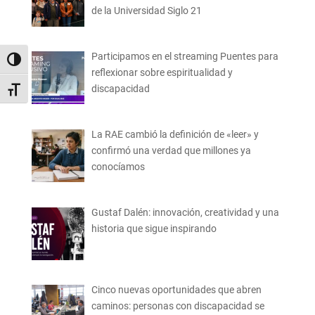
de la Universidad Siglo 21
Participamos en el streaming Puentes para
Alternar alto contraste
reflexionar sobre espiritualidad y
discapacidad
Alternar tamaño de letra
La RAE cambió la definición de «leer» y
confirmó una verdad que millones ya
conocíamos
Gustaf Dalén: innovación, creatividad y una
historia que sigue inspirando
Cinco nuevas oportunidades que abren
caminos: personas con discapacidad se