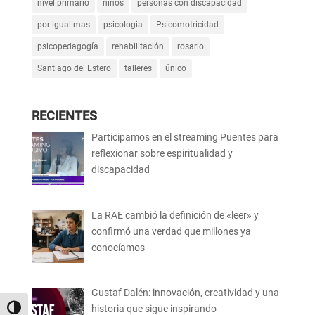
nivel primario
niños
personas con discapacidad
por igual mas
psicologia
Psicomotricidad
psicopedagogía
rehabilitación
rosario
Santiago del Estero
talleres
único
RECIENTES
Participamos en el streaming Puentes para
reflexionar sobre espiritualidad y
discapacidad
La RAE cambió la definición de «leer» y
confirmó una verdad que millones ya
conocíamos
Gustaf Dalén: innovación, creatividad y una
historia que sigue inspirando
Alternar alto contraste