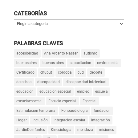
CATEGORÍAS
Categorías
PALABRAS CLAVES
accesibilidad
Ana Argento Nasser
autismo
buenosaires
buenos aires
capacitación
centro de día
Certificado
chubut
cordoba
cud
deporte
derechos
discapacidad
discapacidad intelectual
educación
educación especial
empleo
escuela
escuelaespecial
Escuela especial.
Especial
Estimulación temprana
Fonoaudiología
fundacion
Hogar
inclusión
integracion escolar
integración
JardinDeInfantes
Kinesiología
mendoza
misiones