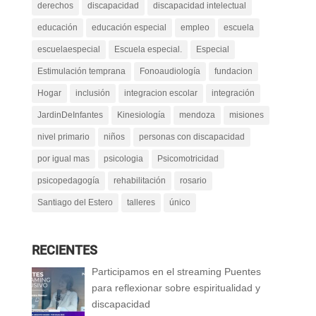
derechos
discapacidad
discapacidad intelectual
educación
educación especial
empleo
escuela
escuelaespecial
Escuela especial.
Especial
Estimulación temprana
Fonoaudiología
fundacion
Hogar
inclusión
integracion escolar
integración
JardinDeInfantes
Kinesiología
mendoza
misiones
nivel primario
niños
personas con discapacidad
por igual mas
psicologia
Psicomotricidad
psicopedagogía
rehabilitación
rosario
Santiago del Estero
talleres
único
RECIENTES
Participamos en el streaming Puentes
para reflexionar sobre espiritualidad y
discapacidad