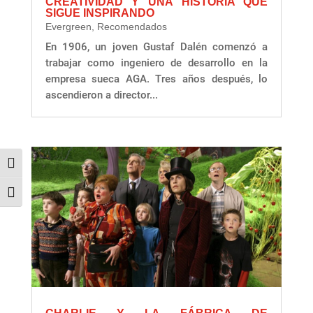
CREATIVIDAD Y UNA HISTORIA QUE
SIGUE INSPIRANDO
Evergreen
,
Recomendados
En 1906, un joven Gustaf Dalén comenzó a
trabajar como ingeniero de desarrollo en la
empresa sueca AGA. Tres años después, lo
ascendieron a director...
Alternar alto contraste
Alternar tamaño de letra