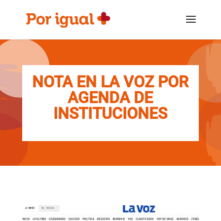
Saltar
Saltar
al
a
contenido
la
navegación
NOTA EN LA VOZ POR
AGENDA DE
INSTITUCIONES