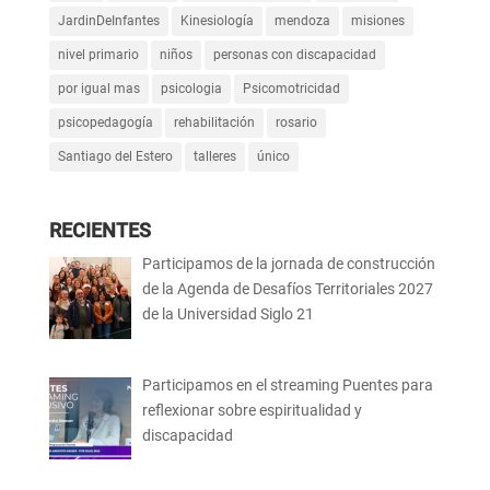
JardinDeInfantes
Kinesiología
mendoza
misiones
nivel primario
niños
personas con discapacidad
por igual mas
psicologia
Psicomotricidad
psicopedagogía
rehabilitación
rosario
Santiago del Estero
talleres
único
RECIENTES
Participamos de la jornada de construcción
de la Agenda de Desafíos Territoriales 2027
de la Universidad Siglo 21
Participamos en el streaming Puentes para
reflexionar sobre espiritualidad y
discapacidad