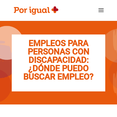
Saltar
Saltar
al
a
contenido
la
navegación
EMPLEOS PARA
PERSONAS CON
DISCAPACIDAD:
¿DÓNDE PUEDO
BUSCAR EMPLEO?