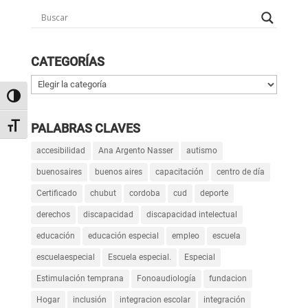
CATEGORÍAS
Categorías
Alternar alto contraste
Alternar tamaño de letra
PALABRAS CLAVES
accesibilidad
Ana Argento Nasser
autismo
buenosaires
buenos aires
capacitación
centro de día
Certificado
chubut
cordoba
cud
deporte
derechos
discapacidad
discapacidad intelectual
educación
educación especial
empleo
escuela
escuelaespecial
Escuela especial.
Especial
Estimulación temprana
Fonoaudiología
fundacion
Hogar
inclusión
integracion escolar
integración