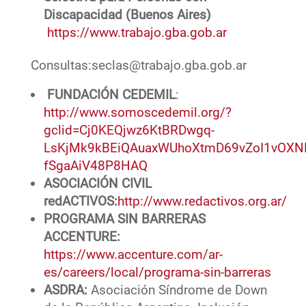
Discapacidad (Buenos Aires)
https://www.trabajo.gba.gob.ar
Consultas:seclas@trabajo.gba.gob.ar
FUNDACIÓN CEDEMIL
:
http://www.somoscedemil.org/?
gclid=Cj0KEQjwz6KtBRDwgq-
LsKjMk9kBEiQAuaxWUhoXtmD69vZoI1vOXNL
fSgaAiV48P8HAQ
ASOCIACIÓN CIVIL
redACTIVOS:
http://www.redactivos.org.ar/
PROGRAMA SIN BARRERAS
ACCENTURE:
https://www.accenture.com/ar-
es/careers/local/programa-sin-barreras
ASDRA:
Asociación Síndrome de Down