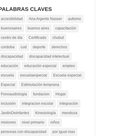
PALABRAS CLAVES
accesibilidad
Ana Argento Nasser
autismo
buenosaires
buenos aires
capacitación
centro de día
Certificado
chubut
cordoba
cud
deporte
derechos
discapacidad
discapacidad intelectual
educación
educación especial
empleo
escuela
escuelaespecial
Escuela especial.
Especial
Estimulación temprana
Fonoaudiología
fundacion
Hogar
inclusión
integracion escolar
integración
JardinDeInfantes
Kinesiología
mendoza
misiones
nivel primario
niños
personas con discapacidad
por igual mas