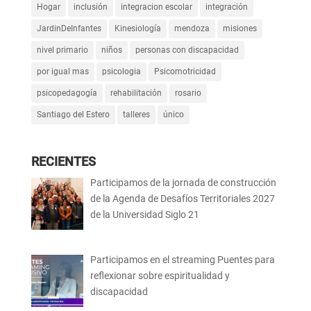
Hogar
inclusión
integracion escolar
integración
JardinDeInfantes
Kinesiología
mendoza
misiones
nivel primario
niños
personas con discapacidad
por igual mas
psicologia
Psicomotricidad
psicopedagogía
rehabilitación
rosario
Santiago del Estero
talleres
único
RECIENTES
Participamos de la jornada de construcción
de la Agenda de Desafíos Territoriales 2027
de la Universidad Siglo 21
Participamos en el streaming Puentes para
reflexionar sobre espiritualidad y
discapacidad