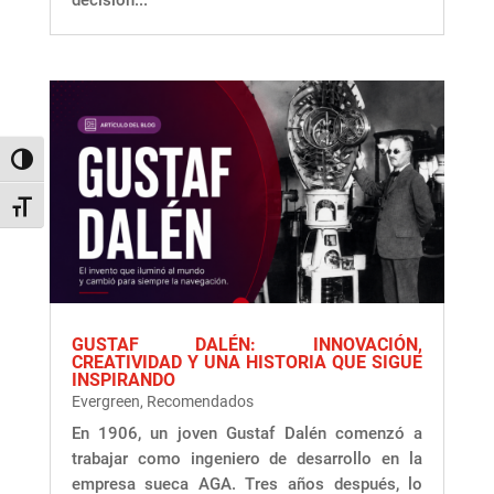
decisión...
Alternar alto contraste
Alternar tamaño de letra
GUSTAF DALÉN: INNOVACIÓN,
CREATIVIDAD Y UNA HISTORIA QUE SIGUE
INSPIRANDO
Evergreen
,
Recomendados
En 1906, un joven Gustaf Dalén comenzó a
trabajar como ingeniero de desarrollo en la
empresa sueca AGA. Tres años después, lo