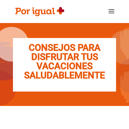
Saltar
Saltar
al
a
contenido
la
navegación
CONSEJOS PARA
DISFRUTAR TUS
VACACIONES
SALUDABLEMENTE