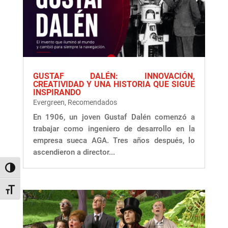
GUSTAF DALÉN: INNOVACIÓN,
CREATIVIDAD Y UNA HISTORIA QUE SIGUE
INSPIRANDO
Evergreen
,
Recomendados
En 1906, un joven Gustaf Dalén comenzó a
trabajar como ingeniero de desarrollo en la
empresa sueca AGA. Tres años después, lo
ascendieron a director...
Alternar alto contraste
Alternar tamaño de letra