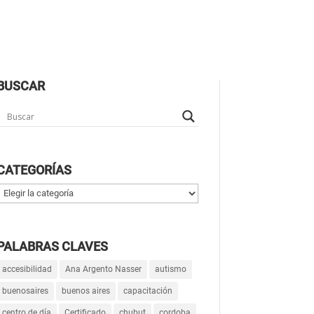
BUSCAR
CATEGORÍAS
Categorías
PALABRAS CLAVES
accesibilidad
Ana Argento Nasser
autismo
buenosaires
buenos aires
capacitación
centro de día
Certificado
chubut
cordoba