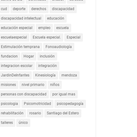
cud
deporte
derechos
discapacidad
discapacidad intelectual
educación
educación especial
empleo
escuela
escuelaespecial
Escuela especial.
Especial
Estimulación temprana
Fonoaudiología
fundacion
Hogar
inclusión
integracion escolar
integración
JardinDeInfantes
Kinesiología
mendoza
misiones
nivel primario
niños
personas con discapacidad
por igual mas
psicologia
Psicomotricidad
psicopedagogía
rehabilitación
rosario
Santiago del Estero
talleres
único