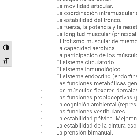
· La movilidad articular.
· La coordinación intramuscular d
· La estabilidad del tronco.
· La fuerza, la potencia y la resis
· La longitud muscular (principalme
· El trofismo muscular de miembros
· La capacidad aeróbica.
Alternar alto contraste
· La participación de los músculos
· El sistema circulatorio
Alternar tamaño de letra
· El sistema inmunológico.
· El sistema endocrino (endorfina
· Las funciones metabólicas gene
· Los músculos flexores dorsales d
· Las funciones propioceptivas (po
· La cognición ambiental (represe
· Las funciones vestibulares.
· La estabilidad pélvica. Mejorand
· La estabilidad de la cintura esc
· La prensión bimanual.