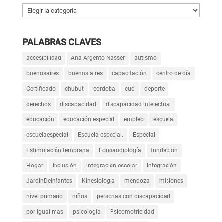
Categorías
PALABRAS CLAVES
accesibilidad
Ana Argento Nasser
autismo
buenosaires
buenos aires
capacitación
centro de día
Certificado
chubut
cordoba
cud
deporte
derechos
discapacidad
discapacidad intelectual
educación
educación especial
empleo
escuela
escuelaespecial
Escuela especial.
Especial
Estimulación temprana
Fonoaudiología
fundacion
Hogar
inclusión
integracion escolar
integración
JardinDeInfantes
Kinesiología
mendoza
misiones
nivel primario
niños
personas con discapacidad
por igual mas
psicologia
Psicomotricidad