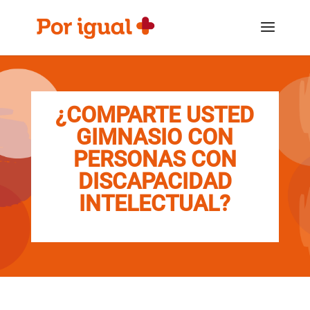
Saltar
Saltar
al
a
contenido
la
navegación
¿COMPARTE USTED
GIMNASIO CON
PERSONAS CON
DISCAPACIDAD
INTELECTUAL?