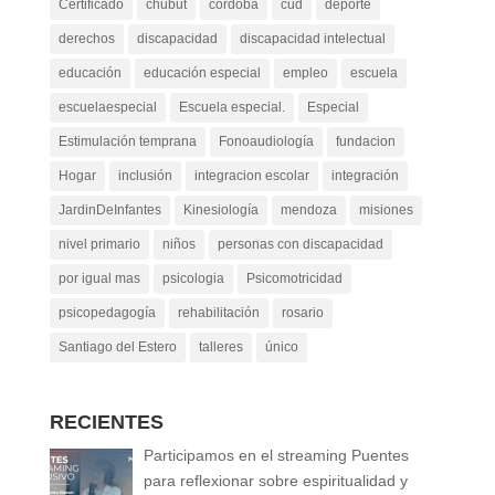
Certificado
chubut
cordoba
cud
deporte
derechos
discapacidad
discapacidad intelectual
educación
educación especial
empleo
escuela
escuelaespecial
Escuela especial.
Especial
Estimulación temprana
Fonoaudiología
fundacion
Hogar
inclusión
integracion escolar
integración
JardinDeInfantes
Kinesiología
mendoza
misiones
nivel primario
niños
personas con discapacidad
por igual mas
psicologia
Psicomotricidad
psicopedagogía
rehabilitación
rosario
Santiago del Estero
talleres
único
RECIENTES
Participamos en el streaming Puentes
para reflexionar sobre espiritualidad y