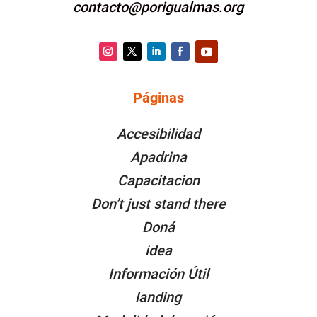
contacto@porigualmas.org
Instagram
Twitter
LinkedIn
Facebook
YouTube
Páginas
PÁGINAS
Accesibilidad
Apadrina
Capacitacion
Don’t just stand there
Doná
idea
Información Útil
landing