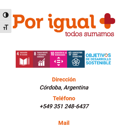
Alternar alto contraste
Alternar tamaño de letra
Dirección
Córdoba, Argentina
Teléfono
+549 351 248-6437
Mail