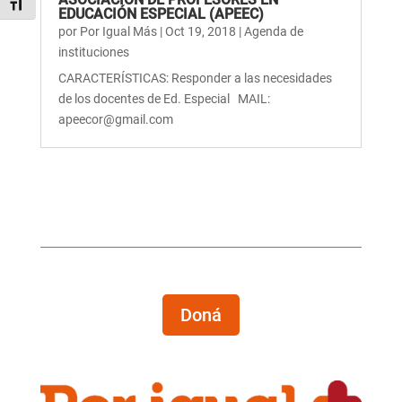
Alternar tamaño de letra
EDUCACIÓN ESPECIAL (APEEC)
por
Por Igual Más
|
Oct 19, 2018
|
Agenda de
instituciones
CARACTERÍSTICAS: Responder a las necesidades
de los docentes de Ed. Especial MAIL:
apeecor@gmail.com
Doná