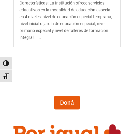
Características: La Institución ofrece servicios
educativos en la modalidad de educación especial
en 4 niveles: nivel de educación especial temprana,
nivel inicial o jardín de educación especial, nivel
primario especial y nivel de talleres de formación
integral. ...
Alternar alto contraste
Alternar tamaño de letra
Doná