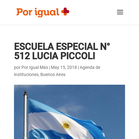
Saltar
Saltar
al
a
contenido
la
navegación
ESCUELA ESPECIAL N°
512 LUCIA PICCOLI
por
Por Igual Más
|
May 15, 2018
|
Agenda de
instituciones
,
Buenos Aires