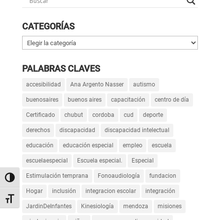
CATEGORÍAS
Categorías
PALABRAS CLAVES
accesibilidad
Ana Argento Nasser
autismo
buenosaires
buenos aires
capacitación
centro de día
Certificado
chubut
cordoba
cud
deporte
derechos
discapacidad
discapacidad intelectual
educación
educación especial
empleo
escuela
escuelaespecial
Escuela especial.
Especial
Estimulación temprana
Fonoaudiología
fundacion
Alternar alto contraste
Hogar
inclusión
integracion escolar
integración
Alternar tamaño de letra
JardinDeInfantes
Kinesiología
mendoza
misiones