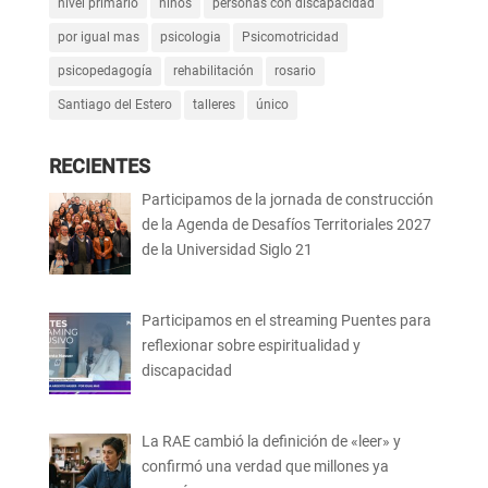
nivel primario
niños
personas con discapacidad
por igual mas
psicologia
Psicomotricidad
psicopedagogía
rehabilitación
rosario
Santiago del Estero
talleres
único
RECIENTES
Participamos de la jornada de construcción
de la Agenda de Desafíos Territoriales 2027
de la Universidad Siglo 21
Participamos en el streaming Puentes para
reflexionar sobre espiritualidad y
discapacidad
La RAE cambió la definición de «leer» y
confirmó una verdad que millones ya