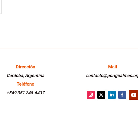
Dirección
Mail
Córdoba, Argentina
contacto@porigualmas.or
Teléfono
+549 351 248-6437
Instagram
Twitter
LinkedIn
Faceboo
You