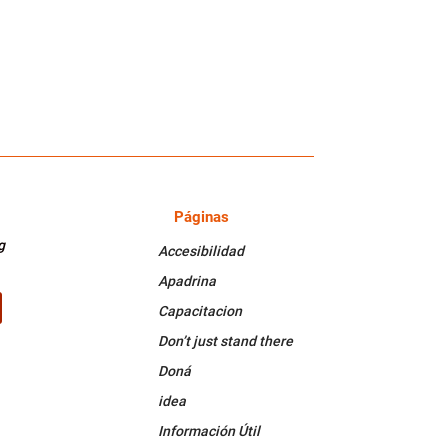
Páginas
PÁGINAS
g
Accesibilidad
Apadrina
Capacitacion
k
Tube
Don’t just stand there
Doná
idea
Información Útil