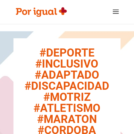
Saltar
Saltar
al
a
contenido
la
navegación
#DEPORTE
#INCLUSIVO
#ADAPTADO
#DISCAPACIDAD
#MOTRIZ
#ATLETISMO
#MARATON
#CORDOBA