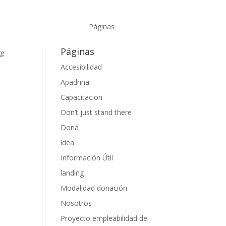
Páginas
Páginas
rg
Accesibilidad
Apadrina
guir
Capacitacion
Don’t just stand there
Doná
idea
Información Útil
landing
Modalidad donación
Nosotros
Proyecto empleabilidad de