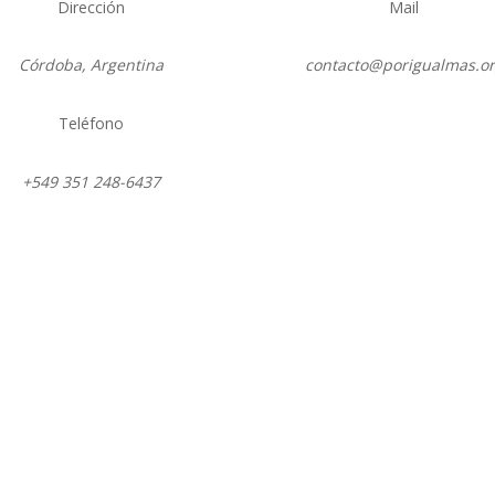
Dirección
Mail
Córdoba, Argentina
contacto@porigualmas.o
Teléfono
Seguir
Seguir
Seguir
Seguir
Se
+549 351 248-6437