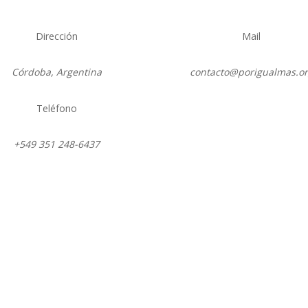
Dirección
Mail
Córdoba, Argentina
contacto@porigualmas.o
Teléfono
Seguir
Seguir
Seguir
Seguir
Se
+549 351 248-6437