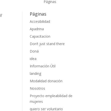
Páginas
Páginas
rg
Accesibilidad
Apadrina
guir
Capacitacion
Don’t just stand there
Doná
idea
Información Útil
landing
Modalidad donación
Nosotros
Proyecto empleabilidad de
mujeres
quiero ser voluntario