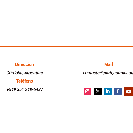
Dirección
Mail
Córdoba, Argentina
contacto@porigualmas.or
Teléfono
+549 351 248-6437
Instagram
Twitter
LinkedIn
Faceboo
You