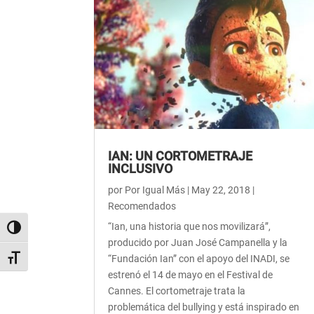
IAN: UN CORTOMETRAJE
INCLUSIVO
por
Por Igual Más
|
May 22, 2018
|
Recomendados
“Ian, una historia que nos movilizará”,
Alternar alto contraste
producido por Juan José Campanella y la
“Fundación Ian” con el apoyo del INADI, se
Alternar tamaño de letra
estrenó el 14 de mayo en el Festival de
Cannes. El cortometraje trata la
problemática del bullying y está inspirado en