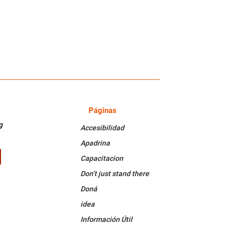
Páginas
PÁGINAS
g
Accesibilidad
Apadrina
Capacitacion
k
Tube
Don’t just stand there
Doná
idea
Información Útil