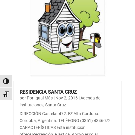
Alternar alto contraste
RESIDENCIA SANTA CRUZ
Alternar tamaño de letra
por
Por Igual Más
|
Nov 2, 2016
|
Agenda de
instituciones
,
Santa Cruz
DIRECCIÓN Castelar 472. Bº Alta Córdoba.
Córdoba, Argentina. TELÉFONO (0351) 4346072
CARACTERÍSTICAS Esta institución
ofrece Recreación, Plástica, Apoyo escolar,