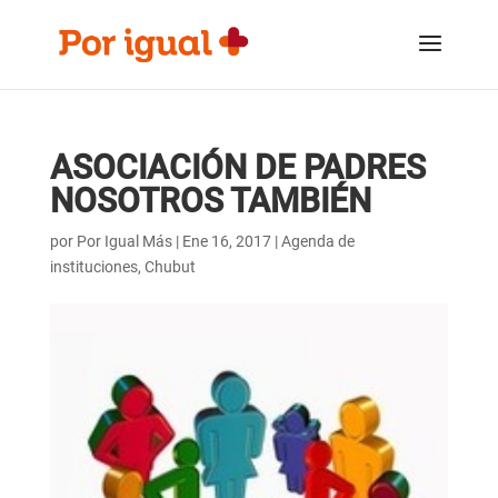
Saltar
Saltar
al
a
contenido
la
navegación
ASOCIACIÓN DE PADRES
NOSOTROS TAMBIÉN
por
Por Igual Más
|
Ene 16, 2017
|
Agenda de
instituciones
,
Chubut