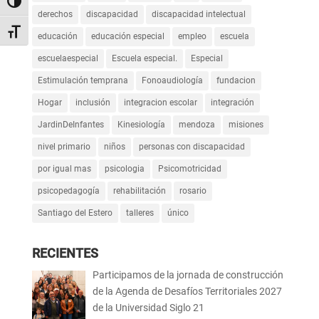
Alternar alto contraste
derechos
discapacidad
discapacidad intelectual
Alternar tamaño de letra
educación
educación especial
empleo
escuela
escuelaespecial
Escuela especial.
Especial
Estimulación temprana
Fonoaudiología
fundacion
Hogar
inclusión
integracion escolar
integración
JardinDeInfantes
Kinesiología
mendoza
misiones
nivel primario
niños
personas con discapacidad
por igual mas
psicologia
Psicomotricidad
psicopedagogía
rehabilitación
rosario
Santiago del Estero
talleres
único
RECIENTES
Participamos de la jornada de construcción
de la Agenda de Desafíos Territoriales 2027
de la Universidad Siglo 21