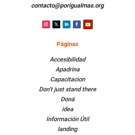
contacto@porigualmas.org
Instagram
Twitter
LinkedIn
Facebook
YouTube
Páginas
PÁGINAS
Accesibilidad
Apadrina
Capacitacion
Don’t just stand there
Doná
idea
Información Útil
landing