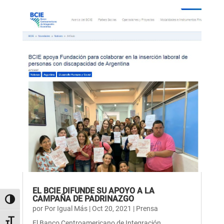
EL BCIE DIFUNDE SU APOYO A LA
CAMPAÑA DE PADRINAZGO
Alternar alto contraste
por
Por Igual Más
|
Oct 20, 2021
|
Prensa
Alternar tamaño de letra
El Banco Centroamericano de Integración