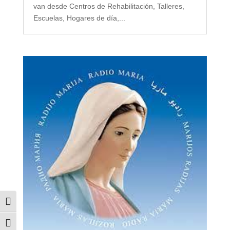
van desde Centros de Rehabilitación, Talleres,
Escuelas, Hogares de día,...
Alternar alto contraste
Alternar tamaño de letra