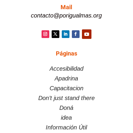
Mail
contacto@porigualmas.org
Instagram
Twitter
LinkedIn
Facebook
YouTube
Páginas
PÁGINAS
Accesibilidad
Apadrina
Capacitacion
Don’t just stand there
Doná
idea
Información Útil