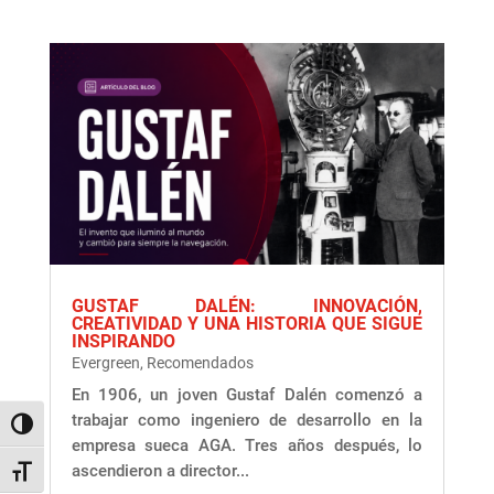
GUSTAF DALÉN: INNOVACIÓN,
CREATIVIDAD Y UNA HISTORIA QUE SIGUE
INSPIRANDO
Evergreen
,
Recomendados
En 1906, un joven Gustaf Dalén comenzó a
trabajar como ingeniero de desarrollo en la
Alternar alto contraste
empresa sueca AGA. Tres años después, lo
ascendieron a director...
Alternar tamaño de letra