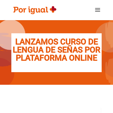
Saltar
Saltar
al
a
contenido
la
navegación
LANZAMOS CURSO DE
LENGUA DE SEÑAS POR
PLATAFORMA ONLINE