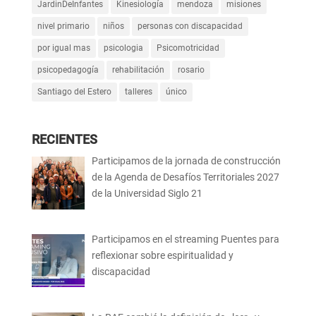
JardinDeInfantes
Kinesiología
mendoza
misiones
nivel primario
niños
personas con discapacidad
por igual mas
psicologia
Psicomotricidad
psicopedagogía
rehabilitación
rosario
Santiago del Estero
talleres
único
RECIENTES
Participamos de la jornada de construcción
de la Agenda de Desafíos Territoriales 2027
de la Universidad Siglo 21
Participamos en el streaming Puentes para
reflexionar sobre espiritualidad y
discapacidad