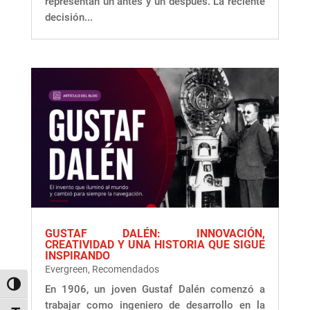
representan un antes y un después. La reciente
decisión...
GUSTAF DALÉN: INNOVACIÓN,
CREATIVIDAD Y UNA HISTORIA QUE SIGUE
INSPIRANDO
Evergreen
,
Recomendados
Alternar alto contraste
En 1906, un joven Gustaf Dalén comenzó a
trabajar como ingeniero de desarrollo en la