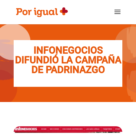
Saltar
Saltar
al
a
contenido
la
navegación
INFONEGOCIOS
DIFUNDIÓ LA CAMPAÑA
DE PADRINAZGO