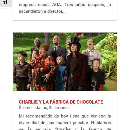
Alternar tamaño de letra
empresa sueca AGA. Tres años después, lo
ascendieron a director...
CHARLIE Y LA FÁBRICA DE CHOCOLATE
Recomendados
,
Reflexiones
Mi recomendado de hoy tiene que ver con la
diversidad de una manera peculiar. Hablamos
de la película “Charlie y la fábrica de