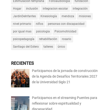
Estimulación temprana
Fonoaudiología
fundacion
Hogar
inclusión
integracion escolar
integración
JardinDeInfantes
Kinesiología
mendoza
misiones
nivel primario
niños
personas con discapacidad
por igual mas
psicologia
Psicomotricidad
psicopedagogía
rehabilitación
rosario
Santiago del Estero
talleres
único
RECIENTES
Participamos de la jornada de construcción
de la Agenda de Desafíos Territoriales 2027
de la Universidad Siglo 21
Participamos en el streaming Puentes para
reflexionar sobre espiritualidad y
discapacidad