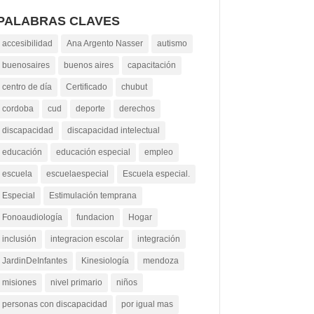
PALABRAS CLAVES
accesibilidad
Ana Argento Nasser
autismo
buenosaires
buenos aires
capacitación
centro de día
Certificado
chubut
cordoba
cud
deporte
derechos
discapacidad
discapacidad intelectual
educación
educación especial
empleo
escuela
escuelaespecial
Escuela especial.
Especial
Estimulación temprana
Fonoaudiología
fundacion
Hogar
inclusión
integracion escolar
integración
JardinDeInfantes
Kinesiología
mendoza
misiones
nivel primario
niños
personas con discapacidad
por igual mas