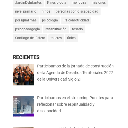
JardinDeInfantes
Kinesiología
mendoza
misiones
nivel primario
niños
personas con discapacidad
por igual mas
psicologia
Psicomotricidad
psicopedagogía
rehabilitación
rosario
Santiago del Estero
talleres
único
RECIENTES
Participamos de la jornada de construcción
de la Agenda de Desafíos Territoriales 2027
de la Universidad Siglo 21
Participamos en el streaming Puentes para
reflexionar sobre espiritualidad y
discapacidad