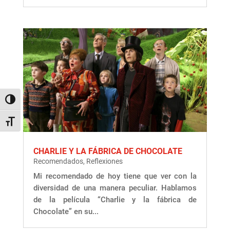
Alternar alto contraste
Alternar tamaño de letra
CHARLIE Y LA FÁBRICA DE CHOCOLATE
Recomendados
,
Reflexiones
Mi recomendado de hoy tiene que ver con la
diversidad de una manera peculiar. Hablamos
de la película “Charlie y la fábrica de
Chocolate” en su...