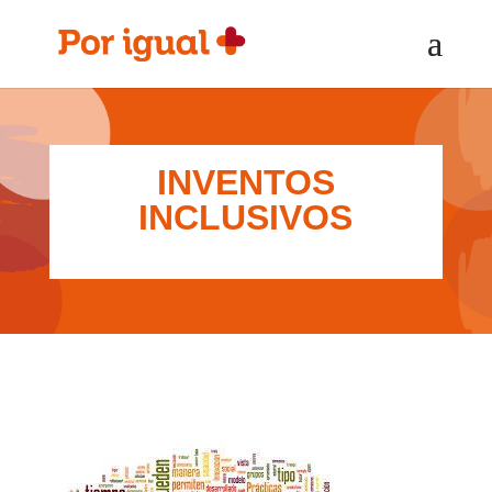
Saltar
Saltar
al
a
contenido
la
navegación
INVENTOS
INCLUSIVOS