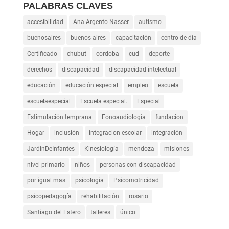
PALABRAS CLAVES
accesibilidad
Ana Argento Nasser
autismo
buenosaires
buenos aires
capacitación
centro de día
Certificado
chubut
cordoba
cud
deporte
derechos
discapacidad
discapacidad intelectual
educación
educación especial
empleo
escuela
escuelaespecial
Escuela especial.
Especial
Estimulación temprana
Fonoaudiología
fundacion
Hogar
inclusión
integracion escolar
integración
JardinDeInfantes
Kinesiología
mendoza
misiones
nivel primario
niños
personas con discapacidad
por igual mas
psicologia
Psicomotricidad
psicopedagogía
rehabilitación
rosario
Santiago del Estero
talleres
único