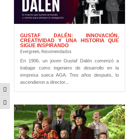
GUSTAF DALÉN: INNOVACIÓN,
CREATIVIDAD Y UNA HISTORIA QUE
SIGUE INSPIRANDO
Evergreen
,
Recomendados
En 1906, un joven Gustaf Dalén comenzó a
trabajar como ingeniero de desarrollo en la
empresa sueca AGA. Tres años después, lo
ascendieron a director...
Alternar alto contraste
Alternar tamaño de letra