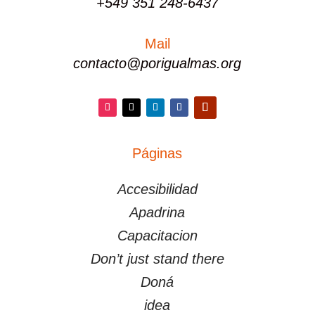
+549 351 248-6437
Mail
contacto@porigualmas.org
Instagram
Twitter
LinkedIn
Facebook
YouTube
Páginas
PÁGINAS
Accesibilidad
Apadrina
Capacitacion
Don’t just stand there
Doná
idea