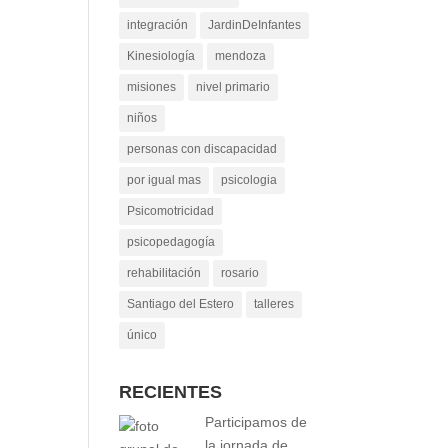
integración
JardinDeInfantes
Kinesiología
mendoza
misiones
nivel primario
niños
personas con discapacidad
por igual mas
psicologia
Psicomotricidad
psicopedagogía
rehabilitación
rosario
Santiago del Estero
talleres
único
RECIENTES
Participamos de
la jornada de