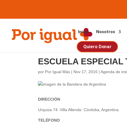
Saltar
Saltar
al
a
contenido
la
navegación
Inicio
Nosotros
Quiero Donar
ESCUELA ESPECIAL 
por
Por Igual Más
|
Nov 17, 2016
|
Agenda de inst
DIRECCIÓN
Urquiza 74. Villa Allende. Córdoba, Argentina.
TELÉFONO