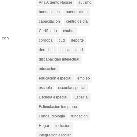
Ana Argento Nasser
autismo
buenosaires
buenos aires
capacitación
centro de día
Certificado
chubut
, con
cordoba
cud
deporte
derechos
discapacidad
discapacidad intelectual
educación
educación especial
empleo
escuela
escuelaespecial
Escuela especial.
Especial
Estimulación temprana
Fonoaudiología
fundacion
Hogar
inclusión
integracion escolar