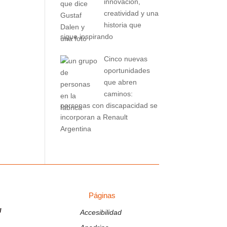
innovación,
creatividad y una
historia que
sigue inspirando
Cinco nuevas
oportunidades
que abren
caminos:
personas con discapacidad se
incorporan a Renault
Argentina
Páginas
PÁGINAS
g
Accesibilidad