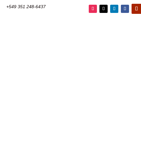
+549 351 248-6437
Instagram
Twitter
LinkedIn
Faceboo
You