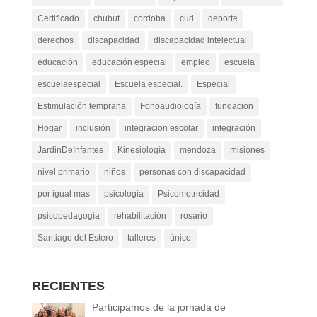
Certificado
chubut
cordoba
cud
deporte
derechos
discapacidad
discapacidad intelectual
educación
educación especial
empleo
escuela
escuelaespecial
Escuela especial.
Especial
Estimulación temprana
Fonoaudiología
fundacion
Hogar
inclusión
integracion escolar
integración
JardinDeInfantes
Kinesiología
mendoza
misiones
nivel primario
niños
personas con discapacidad
por igual mas
psicologia
Psicomotricidad
psicopedagogía
rehabilitación
rosario
Santiago del Estero
talleres
único
RECIENTES
Participamos de la jornada de