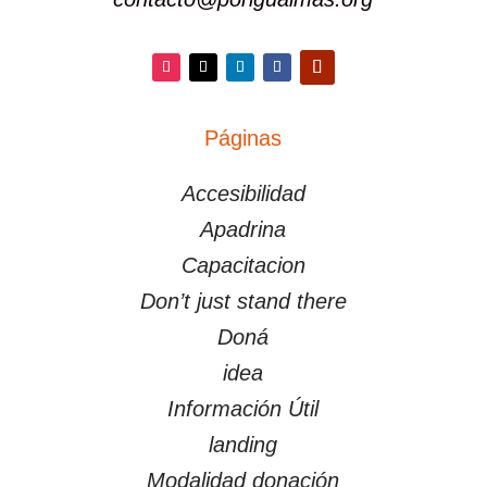
Instagram
Twitter
LinkedIn
Facebook
YouTube
Páginas
PÁGINAS
Accesibilidad
Apadrina
Capacitacion
Don’t just stand there
Doná
idea
Información Útil
landing
Modalidad donación